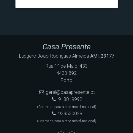
Casa Presente
Ludgero João Rodrigues Almeida
AMI: 23177
Rua 1º de Maio, 433
4430-892
Porto
geral@casapresente.pt
918819992
(Chamada para a rede móvel nacional)
939530028
(Chamada para a rede móvel nacional)