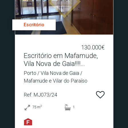
Escritório
130.000€
Escritório em Mafamude,
Vila Nova de Gaia!!!!.​..
Porto / Vila Nova de Gaia /
Mafamude e Vilar do Paraíso
Ref
: MJ073/24
2
75
m
1