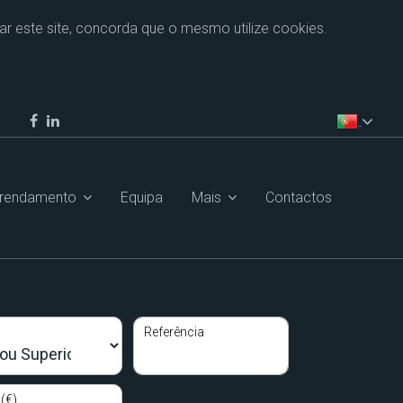
zar este site, concorda que o mesmo utilize cookies.
rrendamento
Equipa
Mais
Contactos
Referência
(€)