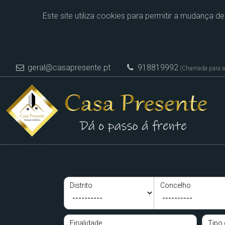
Este site utiliza cookies para permitir a mudança d
geral@casapresente.pt
918819992
(Chamada para a 
Distrito
Concelho
Finalidade
Tipo 