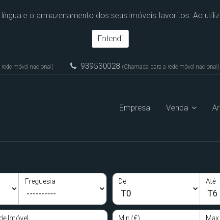
e língua e o armazenamento dos seus imóveis favoritos. Ao utili
Entendi
939530028
rede móvel nacional)
(Chamada para a rede móvel nacional)
Empresa
Venda
A
Pesquisa de Imóveis
Freguesia
De
Até
de Imóvel
Min (€)
Max 