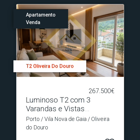
Apartamento
Venda
T2 Oliveira Do Douro
267.500€
Luminoso T2 com 3
Varandas e Vistas
Desafogad.​..
Porto / Vila Nova de Gaia / Oliveira
do Douro