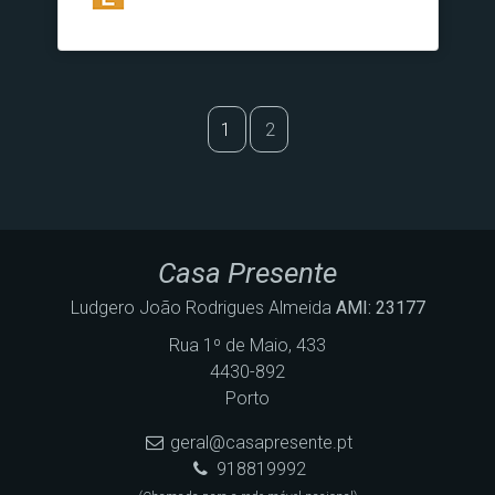
1
2
Casa Presente
Ludgero João Rodrigues Almeida
AMI: 23177
Rua 1º de Maio, 433
4430-892
Porto
geral@casapresente.pt
918819992