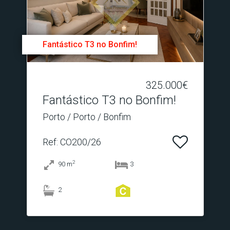
Fantástico T3 no Bonfim!
325.000€
Fantástico T3 no Bonfim!
Porto / Porto / Bonfim
Ref
: CO200/26
2
90
m
3
2