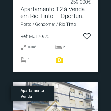
259.000€
Apartamento T2 à Venda
em Rio Tinto — Oportun.​..
Porto / Gondomar / Rio Tinto
Ref
: MJ170/25
2
80
m
2
1
Apartamento
Venda