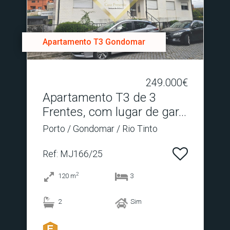
Apartamento T3 Gondomar
249.000€
Apartamento T3 de 3
Frentes, com lugar de gar.​..
Porto / Gondomar / Rio Tinto
Ref
: MJ166/25
2
120
m
3
2
Sim