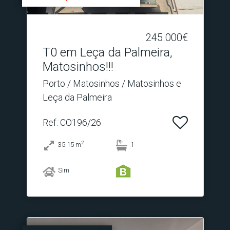
245.000€
T0 em Leça da Palmeira,
Matosinhos!!!
Porto / Matosinhos / Matosinhos e
Leça da Palmeira
Ref
: CO196/26
2
35.15
m
1
Sim