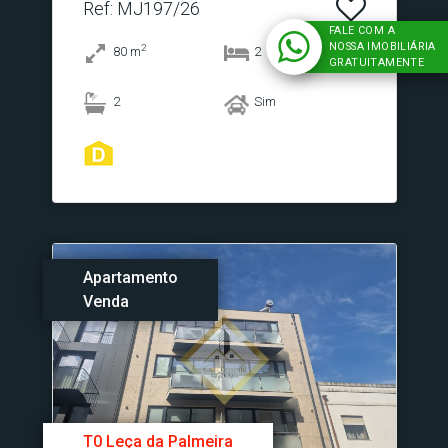
Ref
: MJ197/26
FALE COM A
NOSSA IMOBILIÁRIA
2
80
m
2
GRATUITAMENTE
2
Sim
Apartamento
Venda
T0 Leça da Palmeira