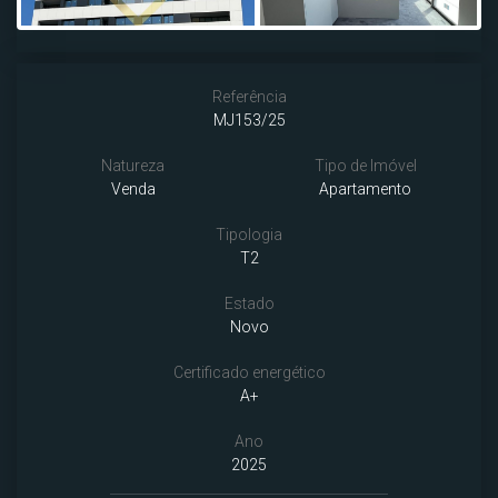
Next
Referência
MJ153/25
Natureza
Tipo de Imóvel
Venda
Apartamento
Tipologia
T2
Estado
Novo
Certificado energético
A+
Ano
2025