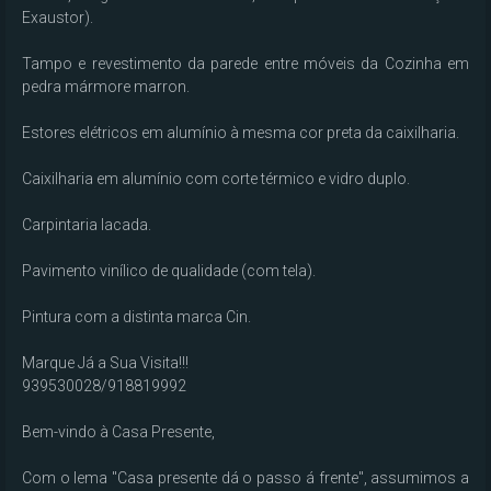
Exaustor).

Tampo e revestimento da parede entre móveis da Cozinha em 
pedra mármore marron.

Estores elétricos em alumínio à mesma cor preta da caixilharia.

Caixilharia em alumínio com corte térmico e vidro duplo.

Carpintaria lacada.

Pavimento vinílico de qualidade (com tela).

Pintura com a distinta marca Cin.

Marque Já a Sua Visita!!!

939530028/918819992

Bem-vindo à Casa Presente,

Com o lema "Casa presente dá o passo á frente", assumimos a 