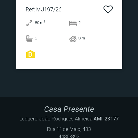
Ref
: MJ197/26
2
80
m
2
2
Sim
Casa Presente
Ludgero João Rodrigues Almeida
AMI: 23177
Rua 1º de Maio, 433
4430-892