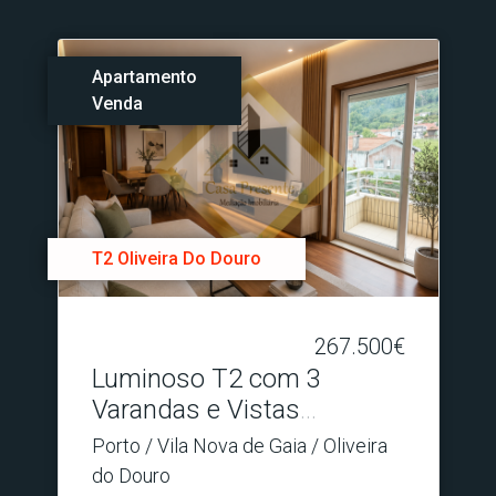
Apartamento
Venda
T2 Oliveira Do Douro
267.500€
Luminoso T2 com 3
Varandas e Vistas
Desafogad.​..
Porto / Vila Nova de Gaia / Oliveira
do Douro