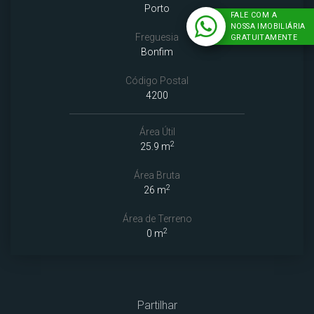
Porto
FALE COM A
NOSSA IMOBILIÁRIA
Freguesia
GRATUITAMENTE
Bonfim
Código Postal
4200
Área Útil
2
25.9 m
Área Bruta
2
26 m
Área de Terreno
2
0 m
Partilhar