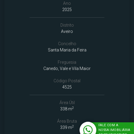
Ano
2025
Distrito
Aveiro
Concelho
Santa Maria da Feira
Freguesia
Canedo, Vale e Vila Maior
Código Postal
4525
Área Útil
2
338 m
Área Bruta
FALE COM A
2
339 m
NOSSA IMOBILIÁRIA